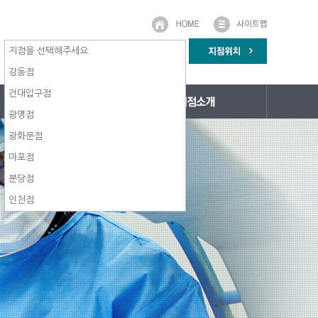
지점을 선택해주세요.
강동점
건대입구점
광명점
광화문점
마포점
분당점
인천점